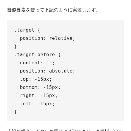
擬似要素を使って下記のように実装します。
.target {

  position: relative;

}

.target:before {

  content: "";

  position: absolute;

  top: -15px;

  bottom: -15px;

  right: -15px;

  left: -15px;
