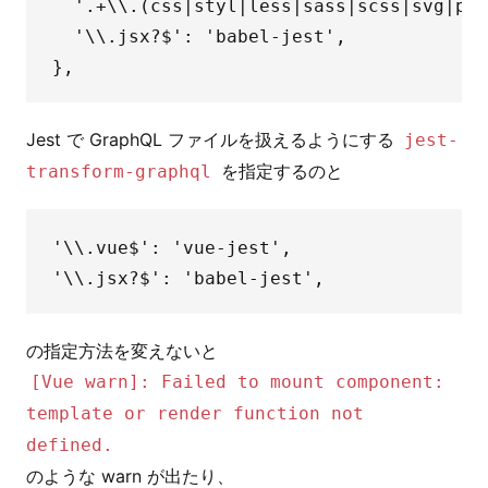
  '.+\\.(css|styl|less|sass|scss|svg|png
  '\\.jsx?$': 'babel-jest',

Jest で GraphQL ファイルを扱えるようにする
jest-
を指定するのと
transform-graphql
'\\.vue$': 'vue-jest',

[Vue warn]: Failed to mount component:
template or render function not
defined.