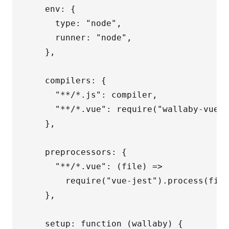
    env: {

      type: "node",

      runner: "node",

    },

    compilers: {

      "**/*.js": compiler,

      "**/*.vue": require("wallaby-vue-c
    },

    preprocessors: {

      "**/*.vue": (file) =>

        require("vue-jest").process(file
    },

    setup: function (wallaby) {
