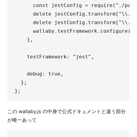
      const jestConfig = require("./pack
      delete jestConfig.transform["\\.vu
      delete jestConfig.transform["\\.js
      wallaby.testFramework.configure(je
    },

    testFramework: "jest",

    debug: true,

  };

この wallaby.js の中身で公式ドキュメントと違う部分
が唯一あって