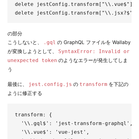
delete jestConfig.transform["\\.vue$"];

の部分
こうしないと、
の GraphQL ファイルを Wallaby
.gql
が変換しようとして、
SyntaxError: Invalid or
のようなエラーが発生してしま
unexpected token
う
最後に、
の
を下記の
jest.config.js
transform
ように修正する
transform: {

  '\\.gql$': 'jest-transform-graphql',

  '\\.vue$': 'vue-jest',
