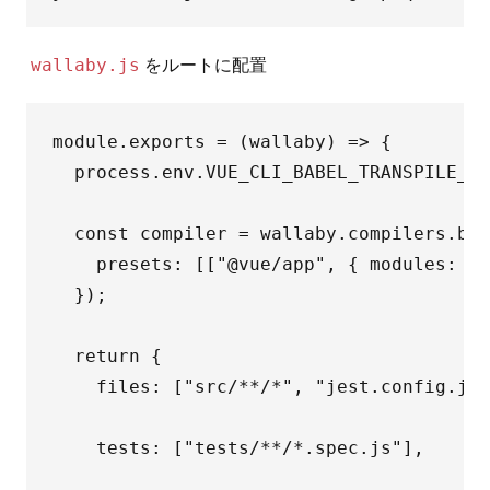
をルートに配置
wallaby.js
module.exports = (wallaby) => {

  process.env.VUE_CLI_BABEL_TRANSPILE_MO
  const compiler = wallaby.compilers.bab
    presets: [["@vue/app", { modules: "c
  });

  return {

    files: ["src/**/*", "jest.config.js"
    tests: ["tests/**/*.spec.js"],
