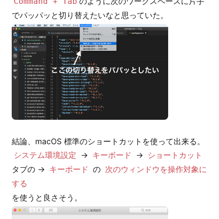
のように次のワークスペースに片手
Command + Tab
でパッパッと切り替えたいなと思っていた。
→
→
システム環境設定
キーボード
ショートカット
タブの →
の
キーボード
次のウィンドウを操作対象に
する
を使うと良さそう。